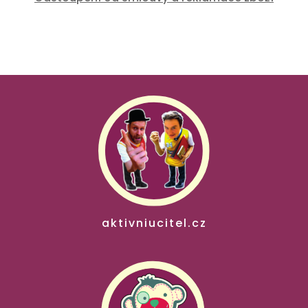
aktivniucitel.cz