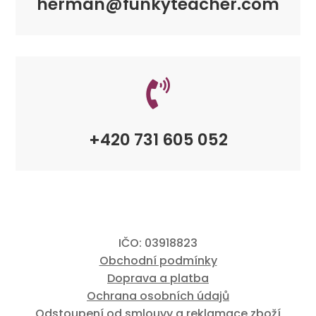
herman@funkyteacher.com

+420 731 605 052
IČO: 03918823
Obchodní podmínky
Doprava a platba
Ochrana osobních údajů
Odstoupení od smlouvy a reklamace zboží