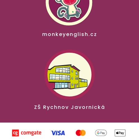
monkeyenglish.cz
ZŠ Rychnov Javornická