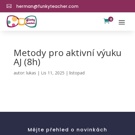
herman@funkyteacher.com

0

Metody pro aktivní výuku
AJ (8h)
autor:
lukas
|
Lis 11, 2025
|
listopad
Mějte přehled o novinkách