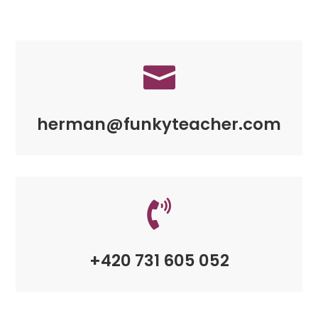

herman@funkyteacher.com

+420 731 605 052