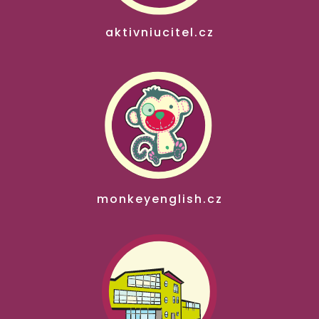
aktivniucitel.cz
monkeyenglish.cz