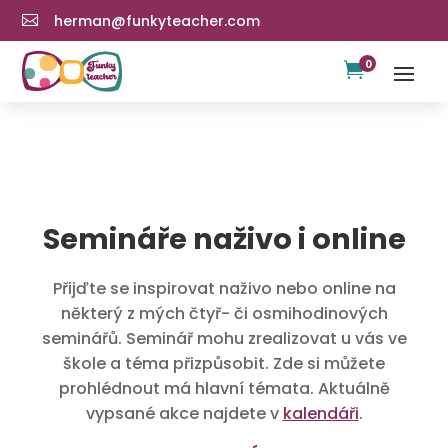
herman@funkyteacher.com

0

Semináře naživo i online
Přijďte se inspirovat naživo nebo online na
některý z mých čtyř- či osmihodinových
seminářů. Seminář mohu zrealizovat u vás ve
škole a téma přizpůsobit. Zde si můžete
prohlédnout má hlavní témata. Aktuálně
vypsané akce najdete v
kalendáři
.