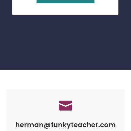

herman@funkyteacher.com