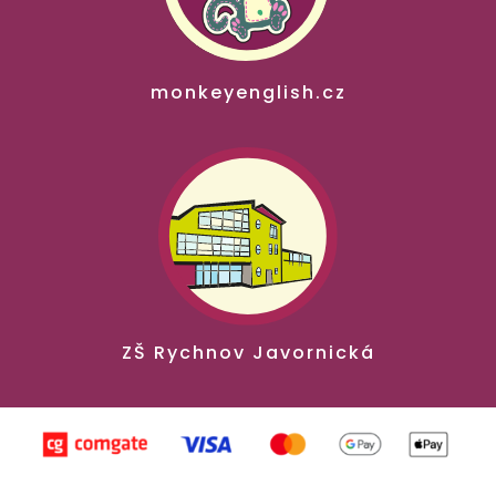
monkeyenglish.cz
ZŠ Rychnov Javornická