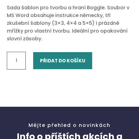
Sada šablon pro tvorbu a hraní Boggle. Soubor v
MS Word obsahuje instrukce německy, tři
zkušební šablony (3×3, 4×4 a 5×5) i prázdné
mřížky pro vlastní tvorbu. Ideální pro opakování
slovní zásoby.
Boggle
PŘIDAT DO KOŠÍKU
-
Muster
(Šablony)
množství
Mějte přehled o novinkách
Info o příštích akcích a