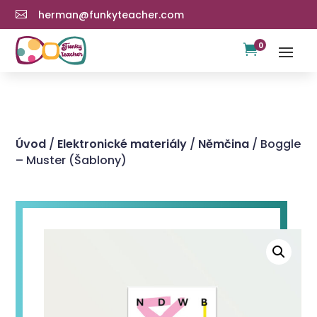
herman@funkyteacher.com

0

Úvod
/
Elektronické materiály
/
Němčina
/ Boggle
– Muster (Šablony)