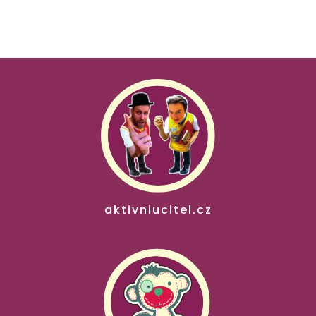
aktivniucitel.cz