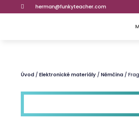
herman@funkyteacher.com

M
Úvod
/
Elektronické materiály
/
Němčina
/ Fra