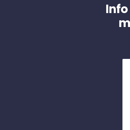
Info
m