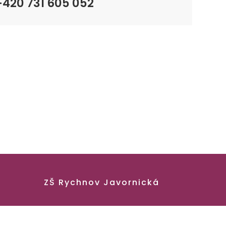
+420 731 605 052
ZŠ Rychnov Javornická