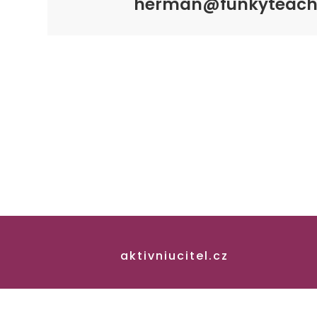
herman@funkyteach
aktivniucitel.cz