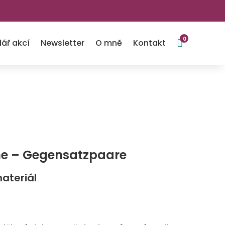
0

ář akcí
Newsletter
O mně
Kontakt
he – Gegensatzpaare
materiál