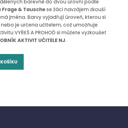
ozdělených barevně do dvou úrovní podle
u
Frage & Tausche
se žáci navzájem zkouší
avná jména. Barvy vyjadřují úroveň, kterou si
í nebo je určena učitelem, což umožňuje
tivitu VYŘEŠ A PROHOĎ si můžete vyzkoušet
OBNÍK AKTIVIT UČITELE NJ
.
 KOŠÍKU