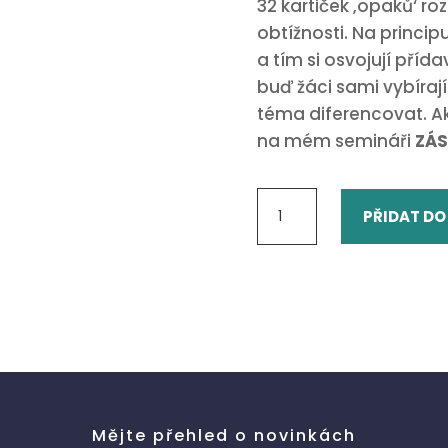
32 kartiček ‚opaků‘ r
obtížnosti. Na princip
a tím si osvojují příd
buď žáci sami vybíraj
téma diferencovat. Ak
na mém semináři
ZÁS
Frage
PŘIDAT DO
&
Tausche
-
Gegensatzpaare
množství
Mějte přehled o novinkách