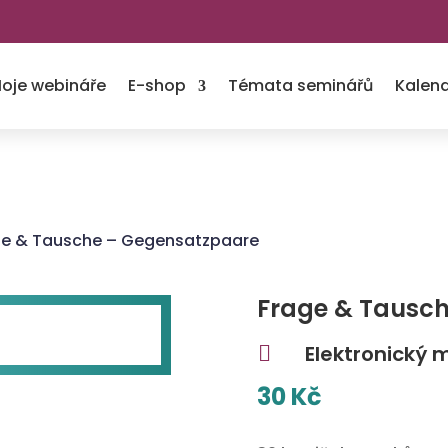
oje webináře
E-shop
Témata seminářů
Kalend
ge & Tausche – Gegensatzpaare
Frage & Tausc
Elektronický 

30
Kč