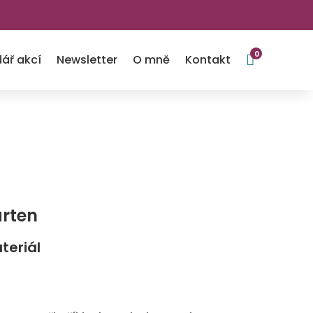
0

ář akcí
Newsletter
O mně
Kontakt
arten
teriál