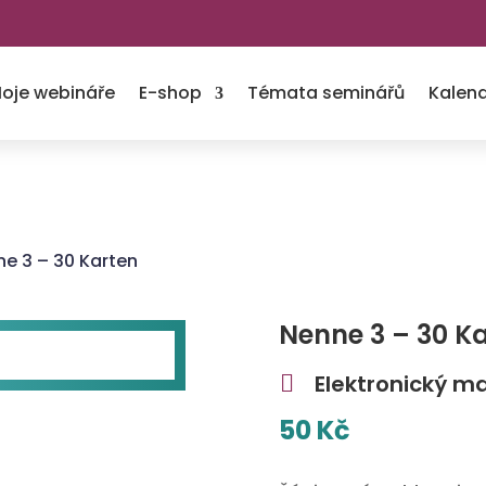
oje webináře
E-shop
Témata seminářů
Kalend
ne 3 – 30 Karten
Nenne 3 – 30 K
Elektronický ma

50
Kč