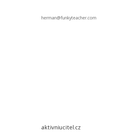
herman@funkyteacher.com
aktivniucitel.cz