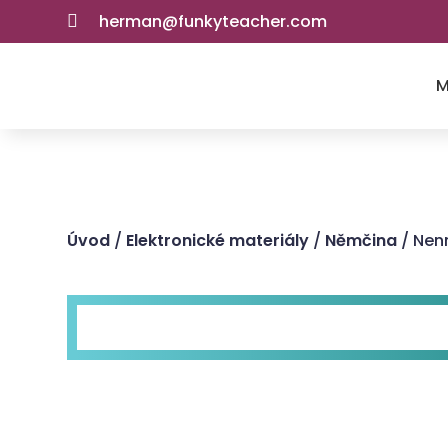
herman@funkyteacher.com

M
Úvod
/
Elektronické materiály
/
Němčina
/ Nen