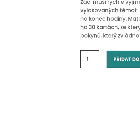
Žáci musí rychle vyjm
vylosovaných témat – 
na konec hodiny. Mate
na 30 kartách, ze kter
pokynů, který zvládnou
Nenne
PŘIDAT DO
3
-
30
Karten
množství