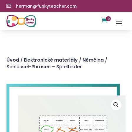
herman@funkyteacher.com

0

Úvod
/
Elektronické materiály
/
Němčina
/
Schlüssel-Phrasen – Spielfelder