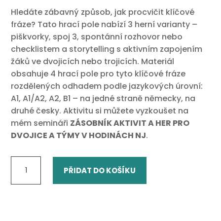
Hledáte zábavný způsob, jak procvičit klíčové
fráze? Tato hrací pole nabízí 3 herní varianty –
piškvorky, spoj 3, spontánní rozhovor nebo
checklistem a storytelling s aktivním zapojením
žáků ve dvojicích nebo trojicích. Materiál
obsahuje 4 hrací pole pro tyto klíčové fráze
rozdělených odhadem podle jazykových úrovní:
A1, A1/A2, A2, B1 – na jedné straně německy, na
druhé česky. Aktivitu si můžete vyzkoušet na
mém semináři
ZÁSOBNÍK AKTIVIT A HER PRO
DVOJICE A TÝMY V HODINÁCH NJ
.
Schlüssel-
PŘIDAT DO KOŠÍKU
Phrasen
-
Spielfelder
množství