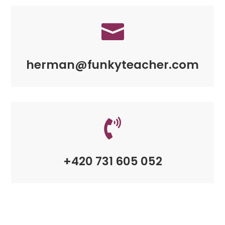

herman@funkyteacher.com

+420 731 605 052