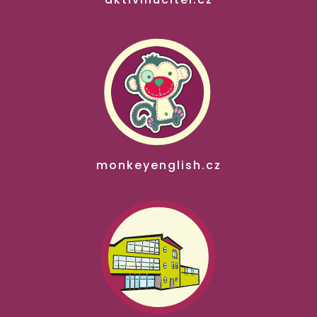
monkeyenglish.cz